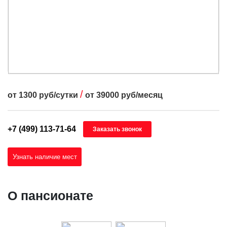
/
от
1300
руб/сутки
от
39000
руб/месяц
+7 (499) 113-71-64
Заказать звонок
Узнать наличие мест
О пансионате