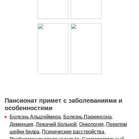
Пансионат примет с заболеваниями и
особенностями
Болезнь Альцгеймера
,
Болезнь Паркинсона
,
Деменция
,
Лежачий больной
,
Онкология
,
Перелом
шейки бедра
,
Психические расстройства
,