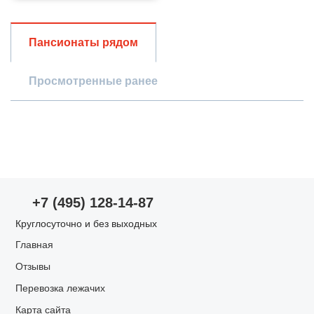
Общая оценка
Пансионаты рядом
Просмотренные ранее
Опыт использования
Просмотр пансионата
Проживание в пансионате
Оценки по параметрам
+7 (495) 128-14-87
Уход за пожилыми
Круглосуточно и без выходных
Главная
Запах/чистота
Отзывы
Перевозка лежачих
Питание
Карта сайта