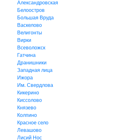
Александровская
Белоостров
Большая Вруда
Васкелово
Велигонты
Вирки
Всеволожск
Гатчина
Дранишники
Западная лица
Ижора
Им. Свердлова
Кикерино
Киссолово
Князево
Колпино
Красное село
Левашово
Лисий Нос