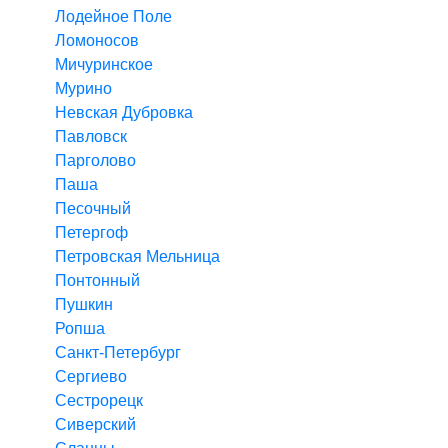
Лодейное Поле
Ломоносов
Мичуринское
Мурино
Невская Дубровка
Павловск
Парголово
Паша
Песочный
Петергоф
Петровская Мельница
Понтонный
Пушкин
Ропша
Санкт-Петербург
Сергиево
Сестрорецк
Сиверский