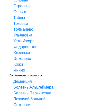
Сланцы
Стрельна
Сярьги
Тайцы
Токсово
Толмачево
Ульяновка
Усть-Ижора
Федоровское
Хязельки
Энколово
Юкки
Янино
Состояние пожилого
Деменция
Болезнь Альцгеймера
Болезнь Паркинсона
Лежачий больной
Онкология