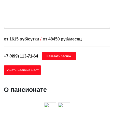
/
от
1615
руб/сутки
от
48450
руб/месяц
+7 (499) 113-71-64
Заказать звонок
Узнать наличие мест
О пансионате