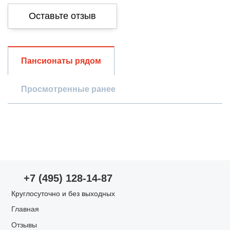
Оставьте отзыв
Общая оценка
Пансионаты рядом
Просмотренные ранее
Опыт использования
Просмотр пансионата
Проживание в пансионате
Оценки по параметрам
+7 (495) 128-14-87
Уход за пожилыми
Круглосуточно и без выходных
Главная
Запах/чистота
Отзывы