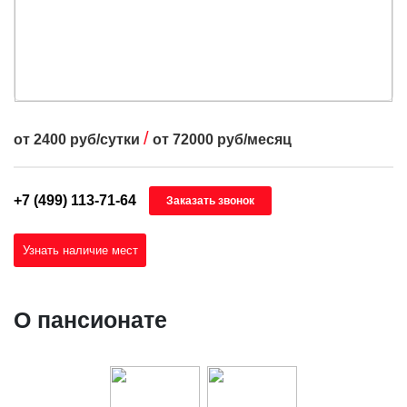
/
от
2400
руб/сутки
от
72000
руб/месяц
+7 (499) 113-71-64
Заказать звонок
Узнать наличие мест
О пансионате