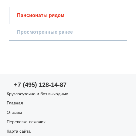
Общая оценка
Пансионаты рядом
Просмотренные ранее
Опыт использования
Просмотр пансионата
Проживание в пансионате
Оценки по параметрам
+7 (495) 128-14-87
Уход за пожилыми
Круглосуточно и без выходных
Главная
Запах/чистота
Отзывы
Перевозка лежачих
Питание
Карта сайта