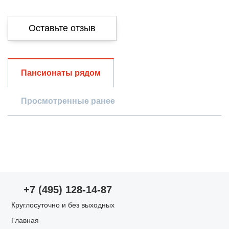
Оставьте отзыв
Общая оценка
Пансионаты рядом
Просмотренные ранее
Опыт использования
Просмотр пансионата
Проживание в пансионате
Оценки по параметрам
+7 (495) 128-14-87
Уход за пожилыми
Круглосуточно и без выходных
Главная
Запах/чистота