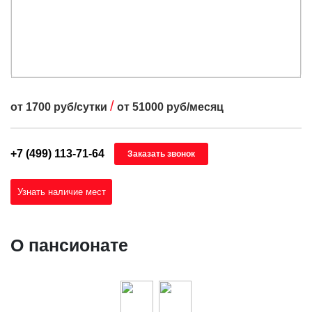
/
от
1700
руб/сутки
от
51000
руб/месяц
+7 (499) 113-71-64
Заказать звонок
Узнать наличие мест
О пансионате