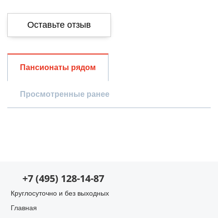
Оставьте отзыв
Общая оценка
Пансионаты рядом
Просмотренные ранее
Опыт использования
Просмотр пансионата
Проживание в пансионате
Оценки по параметрам
+7 (495) 128-14-87
Уход за пожилыми
Круглосуточно и без выходных
Главная
Запах/чистота