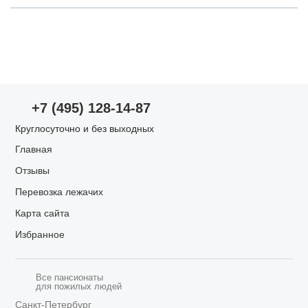
Просмотр пансионата
Проживание в пансионате
Оценки по параметрам
+7 (495) 128-14-87
Уход за пожилыми
Круглосуточно и без выходных
Главная
Запах/чистота
Отзывы
Перевозка лежачих
Питание
Карта сайта
Избранное
Квалификация сотрудников
Все пансионаты
для пожилых людей
Санкт-Петербург