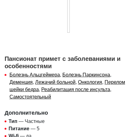
Пансионат примет с заболеваниями и
особенностями
Болезнь Альцгеймера
,
Болезнь Паркинсона
,
Деменция
,
Лежачий больной
,
Онкология
,
Перелом
шейки бедра
,
Реабилитация после инсульта
,
Самостоятельный
Дополнительно
Тип
— Частные
Питание
— 5
Wi-fi
— да