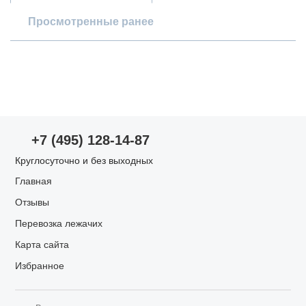
Просмотренные ранее
Опыт использования
Просмотр пансионата
Проживание в пансионате
Оценки по параметрам
+7 (495) 128-14-87
Уход за пожилыми
Круглосуточно и без выходных
Главная
Запах/чистота
Отзывы
Перевозка лежачих
Питание
Карта сайта
Избранное
Квалификация сотрудников