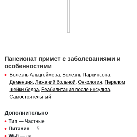
Пансионат примет с заболеваниями и
особенностями
Болезнь Альцгеймера
,
Болезнь Паркинсона
,
Деменция
,
Лежачий больной
,
Онкология
,
Перелом
шейки бедра
,
Реабилитация после инсульта
,
Самостоятельный
Дополнительно
Тип
— Частные
Питание
— 5
Wi-fi
— да