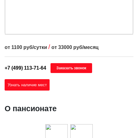
/
от
1100
руб/сутки
от
33000
руб/месяц
+7 (499) 113-71-64
Заказать звонок
Узнать наличие мест
О пансионате