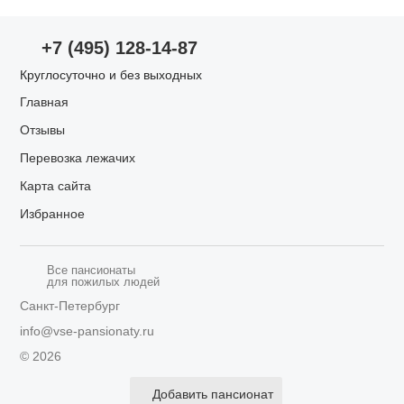
Оценки по параметрам
+7 (495) 128-14-87
Уход за пожилыми
Круглосуточно и без выходных
Главная
Запах/чистота
Отзывы
Перевозка лежачих
Питание
Карта сайта
Избранное
Квалификация сотрудников
Все пансионаты
для пожилых людей
Санкт-Петербург
info@vse-pansionaty.ru
© 2026
Отправить
Добавить пансионат