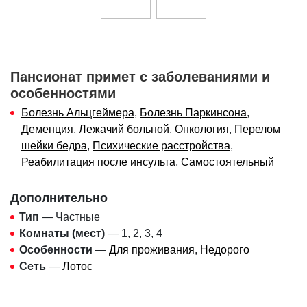
Пансионат примет с заболеваниями и
особенностями
Болезнь Альцгеймера
,
Болезнь Паркинсона
,
Деменция
,
Лежачий больной
,
Онкология
,
Перелом
шейки бедра
,
Психические расстройства
,
Реабилитация после инсульта
,
Самостоятельный
Дополнительно
Тип
— Частные
Комнаты (мест)
— 1, 2, 3, 4
Особенности
—
Для проживания
,
Недорого
Сеть
—
Лотос