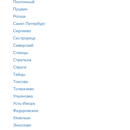
Понтонный
Пушкин
Ропша
Санкт-Петербург
Сергиево
Сестрорецк
Сиверский
Сланцы
Стрельна
Сярьги
Тайцы
Токсово
Толмачево
Ульяновка
Усть-Ижора
Федоровское
Хязельки
Энколово