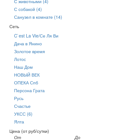
С животными (4)
С собакой (4)
Санузел в комнате (14)
Сеть
C`est La Vie/Се Ля Ви
Дача в Янино
Золотое время
Лотос
Наш Дом
НОВЫЙ ВЕК
ОПЕКА Спб
Персона Грата
Русь
Счастье
УКСС (6)
Ялта
Цена (от руб/сутки)
От
До