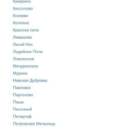
Кикерино
Киссолово
Князево
Колпино
Красное село
Левашово
Лисий Нос
Лодейное Поле
Ломоносов
Мичуринское
Мурино
Невская Дубровка
Павловск
Парголово
Паша
Песочный
Петергоф
Петровская Мельница