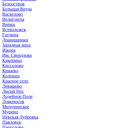
Белоостров
Большая Вруда
Васкелово
Велигонты
Вирки
Всеволожск
Гатчина
Дранишники
Западная лица
Ижора
Им. Свердлова
Кикерино
Киссолово
Князево
Колпино
Красное село
Левашово
Лисий Нос
Лодейное Поле
Ломоносов
Мичуринское
Мурино
Невская Дубровка
Павловск
Парголово