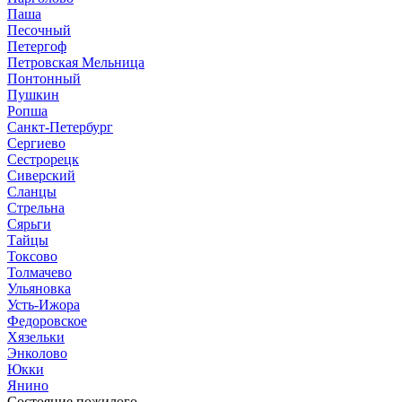
Паша
Песочный
Петергоф
Петровская Мельница
Понтонный
Пушкин
Ропша
Санкт-Петербург
Сергиево
Сестрорецк
Сиверский
Сланцы
Стрельна
Сярьги
Тайцы
Токсово
Толмачево
Ульяновка
Усть-Ижора
Федоровское
Хязельки
Энколово
Юкки
Янино
Состояние пожилого