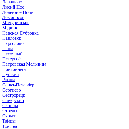
Левашово
Лисий Нос
Лодейное Поле
Ломоносов
Мичуринское
Мурино
Невская Дубровка
Павловск
Парголово
Паша
Песочный
Петергоф
Петровская Мельница
Понтонный
Пушкин
Ропша
Санкт-Петербург
Сергиево
Сестрорецк
Сиверский
Сланцы
Стрельна
Сярьги
Тайцы
Токсово