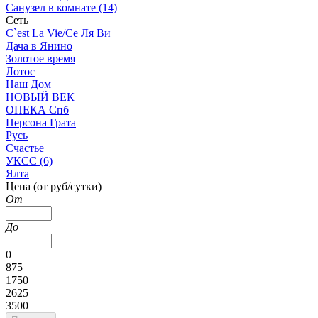
Санузел в комнате (14)
Сеть
C`est La Vie/Се Ля Ви
Дача в Янино
Золотое время
Лотос
Наш Дом
НОВЫЙ ВЕК
ОПЕКА Спб
Персона Грата
Русь
Счастье
УКСС (6)
Ялта
Цена (от руб/сутки)
От
До
0
875
1750
2625
3500